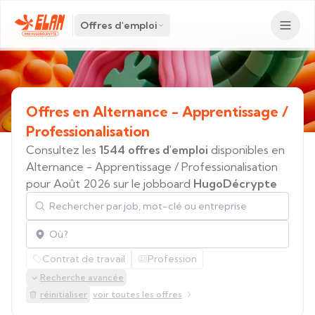
Offres d'emploi
Offres
en
Alternance
-
Apprentissage
/
Professionalisation
Consultez les
1544 offres d'emploi
disponibles en
Alternance - Apprentissage / Professionalisation
pour Août 2026 sur le jobboard
HugoDécrypte
Rechercher par job, mot-clé ou entreprise
Localisation
Contrat de travail
Profession
Recherche avancée
réinitialiser
voir toutes les offres