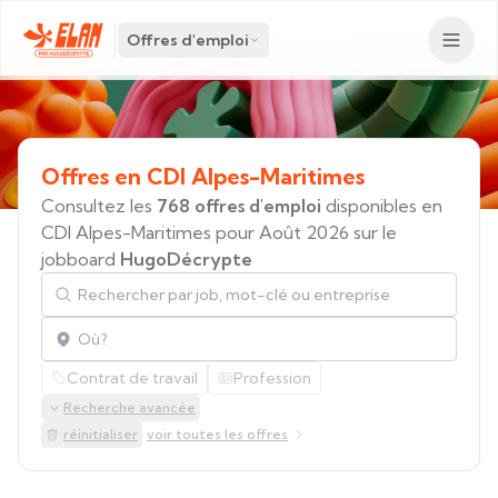
Offres d'emploi
Offres
en
CDI
Alpes-Maritimes
Consultez les
768 offres d'emploi
disponibles en
CDI Alpes-Maritimes pour Août 2026 sur le
jobboard
HugoDécrypte
Rechercher par job, mot-clé ou entreprise
Localisation
Contrat de travail
Profession
Recherche avancée
réinitialiser
voir toutes les offres