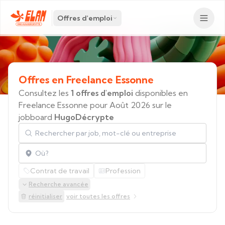
Offres d'emploi
Offres
en
Freelance
Essonne
Consultez les
1 offres d'emploi
disponibles en
Freelance Essonne pour Août 2026 sur le
jobboard
HugoDécrypte
Rechercher par job, mot-clé ou entreprise
Localisation
Contrat de travail
Profession
Recherche avancée
réinitialiser
voir toutes les offres