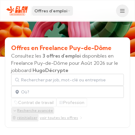
Offres d'emploi
Offres
en
Freelance
Puy-de-Dôme
Consultez les
3 offres d'emploi
disponibles en
Freelance Puy-de-Dôme pour Août 2026 sur le
jobboard
HugoDécrypte
Rechercher par job, mot-clé ou entreprise
Localisation
Contrat de travail
Profession
Recherche avancée
réinitialiser
voir toutes les offres