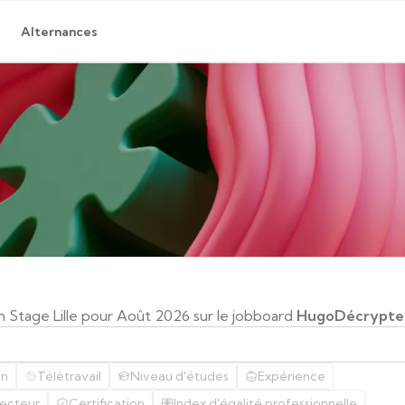
Alternances
n Stage Lille pour Août 2026 sur le jobboard
HugoDécrypte
on
Télétravail
Niveau d'études
Expérience
ecteur
Certification
Index d'égalité professionnelle