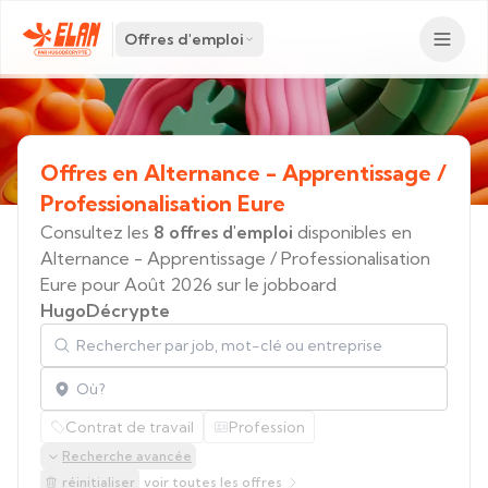
Offres d'emploi
Offres
en
Alternance
-
Apprentissage
/
Professionalisation
Eure
Consultez les
8 offres d'emploi
disponibles en
Alternance - Apprentissage / Professionalisation
Eure pour Août 2026 sur le jobboard
HugoDécrypte
Rechercher par job, mot-clé ou entreprise
Localisation
Contrat de travail
Profession
Recherche avancée
réinitialiser
voir toutes les offres