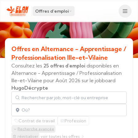
Offres d'emploi
Offres
en
Alternance
-
Apprentissage
/
Professionalisation
Ille-et-Vilaine
Consultez les
25 offres d'emploi
disponibles en
Alternance - Apprentissage / Professionalisation
Ille-et-Vilaine pour Août 2026 sur le jobboard
HugoDécrypte
Rechercher par job, mot-clé ou entreprise
Localisation
Contrat de travail
Profession
Recherche avancée
réinitialiser
voir toutes les offres