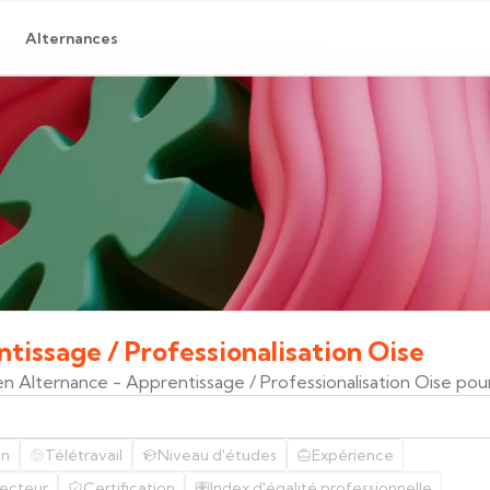
Alternances
ntissage
/
Professionalisation
Oise
en Alternance - Apprentissage / Professionalisation Oise po
on
Télétravail
Niveau d'études
Expérience
ecteur
Certification
Index d'égalité professionnelle