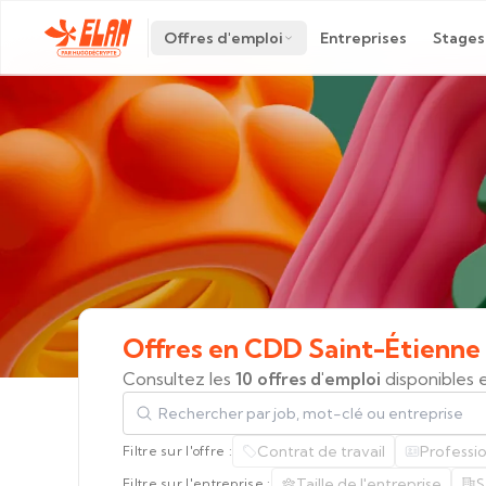
Offres d'emploi
Entreprises
Stages
Offres
en
CDD
Saint-Étienne
Consultez les
10 offres d'emploi
disponibles 
Rechercher par job, mot-clé ou entreprise
Contrat de travail
Professi
Filtre sur l'offre :
Taille de l'entreprise
S
Filtre sur l'entreprise :