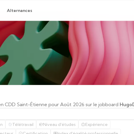
Alternances
en CDD Saint-Étienne pour Août 2026 sur le jobboard
Hugo
on
Télétravail
Niveau d'études
Expérience
ecteur
Certification
Index d'égalité professionnelle