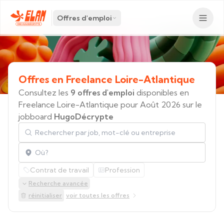
Offres d'emploi
Offres
en
Freelance
Loire-Atlantique
Consultez les
9 offres d'emploi
disponibles en
Freelance Loire-Atlantique pour Août 2026 sur le
jobboard
HugoDécrypte
Rechercher par job, mot-clé ou entreprise
Localisation
Contrat de travail
Profession
Recherche avancée
réinitialiser
voir toutes les offres