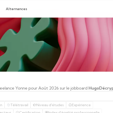
Alternances
Freelance Yonne pour Août 2026 sur le jobboard
HugoDécry
on
Télétravail
Niveau d'études
Expérience
ecteur
Certification
Index d'égalité professionnelle