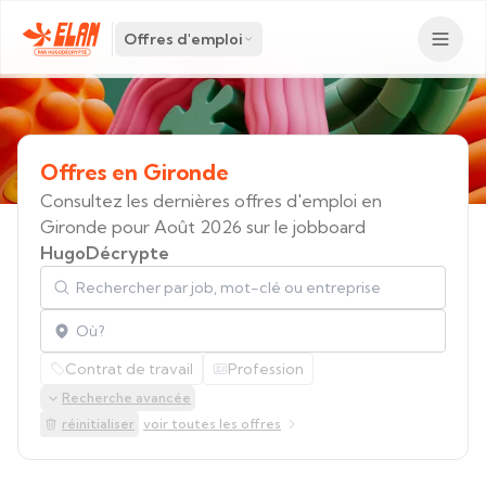
Offres d'emploi
Offres
en
Gironde
Consultez les dernières offres d'emploi en
Gironde pour Août 2026 sur le jobboard
HugoDécrypte
Rechercher par job, mot-clé ou entreprise
Localisation
Contrat de travail
Profession
Recherche avancée
réinitialiser
voir toutes les offres