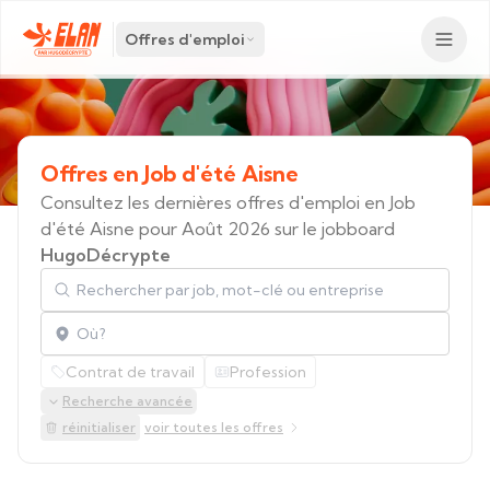
Offres d'emploi
Offres
en
Job
d'été
Aisne
Consultez les dernières offres d'emploi en Job
d'été Aisne pour Août 2026 sur le jobboard
HugoDécrypte
Rechercher par job, mot-clé ou entreprise
Localisation
Contrat de travail
Profession
Recherche avancée
réinitialiser
voir toutes les offres