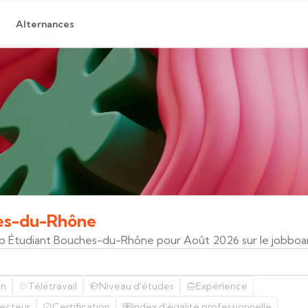
Alternances
es-du-Rhône
Job Étudiant Bouches-du-Rhône pour Août 2026 sur le jobbo
on
Télétravail
Niveau d'études
Expérience
ecteur
Certification
Index d'égalité professionnelle