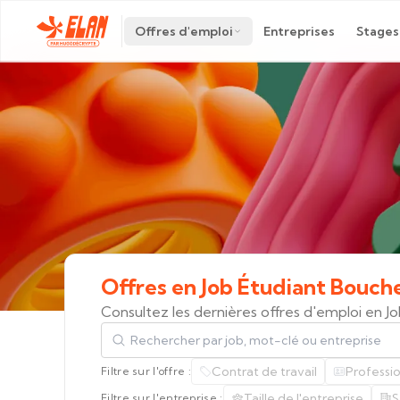
Offres d'emploi
Entreprises
Stages
Offres
en
Job
Étudiant
Bouch
Consultez les dernières offres d'emploi en 
Rechercher par job, mot-clé ou entreprise
Contrat de travail
Professi
Filtre sur l'offre :
Taille de l'entreprise
S
Filtre sur l'entreprise :