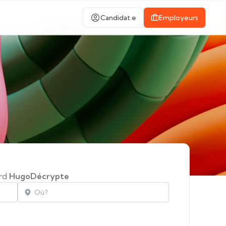
Candidat.e
Employeurs
ard
HugoDécrypte
Localisation