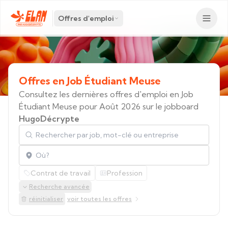
Offres d'emploi
Offres
en
Job
Étudiant
Meuse
Consultez les dernières offres d'emploi en Job
Étudiant Meuse pour Août 2026 sur le jobboard
HugoDécrypte
Rechercher par job, mot-clé ou entreprise
Localisation
Contrat de travail
Profession
Recherche avancée
réinitialiser
voir toutes les offres