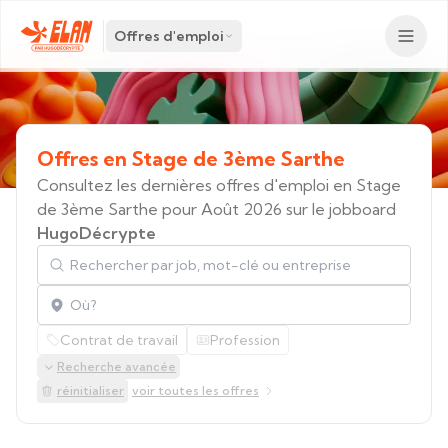
Offres d'emploi
Offres
en
Stage
de
3ème
Sarthe
Consultez les dernières offres d'emploi en Stage
de 3ème Sarthe pour Août 2026 sur le jobboard
HugoDécrypte
Rechercher par job, mot-clé ou entreprise
Localisation
Contrat de travail
Profession
Recherche avancée
réinitialiser
voir toutes les offres