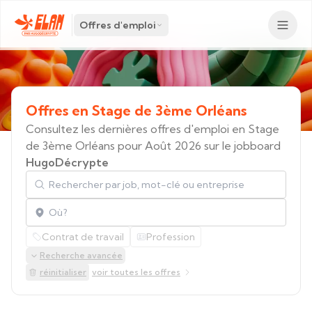
Offres d'emploi
Offres
en
Stage
de
3ème
Orléans
Consultez les dernières offres d'emploi en Stage
de 3ème Orléans pour Août 2026 sur le jobboard
HugoDécrypte
Rechercher par job, mot-clé ou entreprise
Localisation
Contrat de travail
Profession
Recherche avancée
réinitialiser
voir toutes les offres