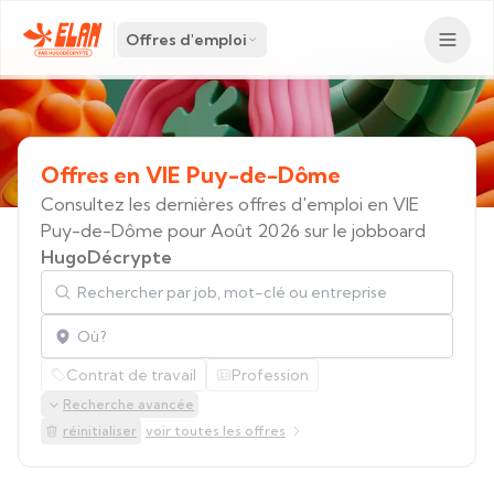
Offres d'emploi
Offres
en
VIE
Puy-de-Dôme
Consultez les dernières offres d'emploi en VIE
Puy-de-Dôme pour Août 2026 sur le jobboard
HugoDécrypte
Rechercher par job, mot-clé ou entreprise
Localisation
Contrat de travail
Profession
Recherche avancée
réinitialiser
voir toutes les offres