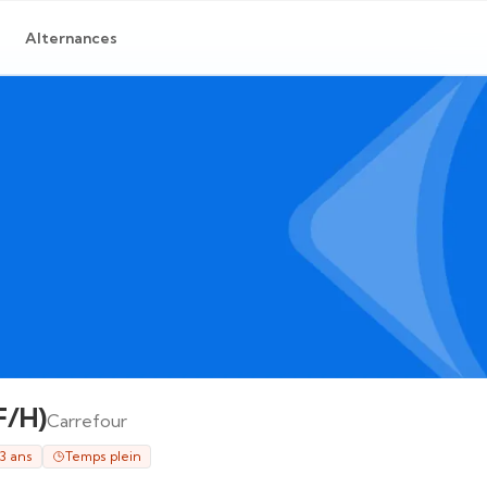
Alternances
F/H)
Carrefour
 3 ans
Temps plein