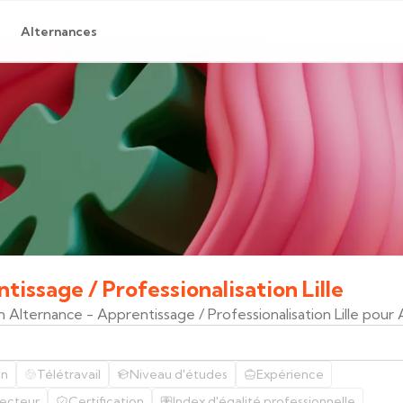
Alternances
ntissage
/
Professionalisation
Lille
n Alternance - Apprentissage / Professionalisation Lille pour
on
Télétravail
Niveau d'études
Expérience
ecteur
Certification
Index d'égalité professionnelle