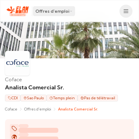
Offres d'emploi
Coface
Analista Comercial Sr.
CDI
Sao Paulo
Temps plein
Pas de télétravail
Coface
Offres d'emploi
Analista Comercial Sr.