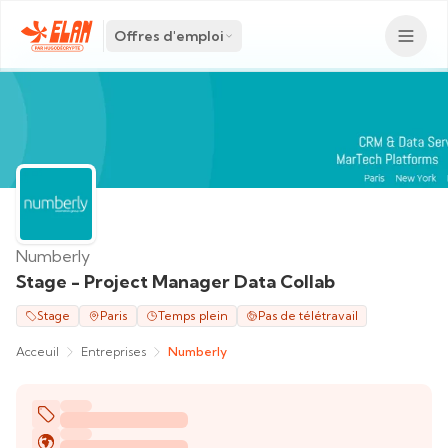
Offres d'emploi
Numberly
Stage - Project Manager Data Collab
Stage
Paris
Temps plein
Pas de télétravail
Acceuil
Entreprises
Numberly