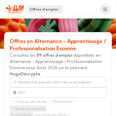
Offres d'emploi
Offres
en
Alternance
-
Apprentissage
/
Professionalisation
Essonne
Consultez les
89 offres d'emploi
disponibles en
Alternance - Apprentissage / Professionalisation
Essonne pour Août 2026 sur le jobboard
HugoDécrypte
Rechercher par job, mot-clé ou entreprise
Localisation
Contrat de travail
Profession
Recherche avancée
réinitialiser
voir toutes les offres