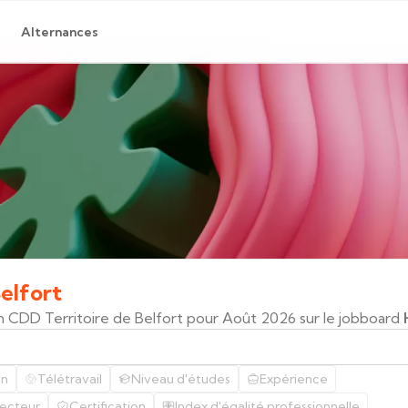
Alternances
elfort
n CDD Territoire de Belfort pour Août 2026 sur le jobboard
on
Télétravail
Niveau d'études
Expérience
ecteur
Certification
Index d'égalité professionnelle