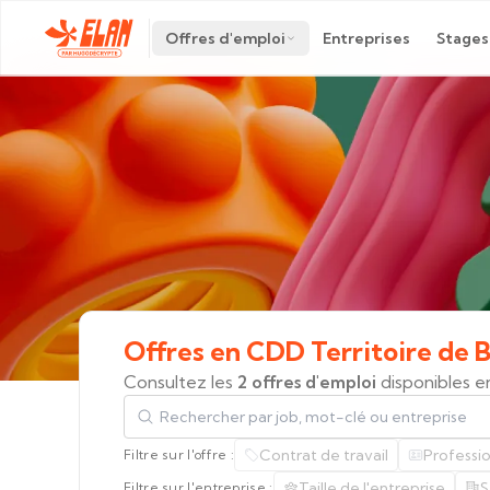
Offres d'emploi
Entreprises
Stages
Offres
en
CDD
Territoire
de
B
Consultez les
2 offres d'emploi
disponibles e
Rechercher par job, mot-clé ou entreprise
Contrat de travail
Professi
Filtre sur l'offre :
Taille de l'entreprise
S
Filtre sur l'entreprise :