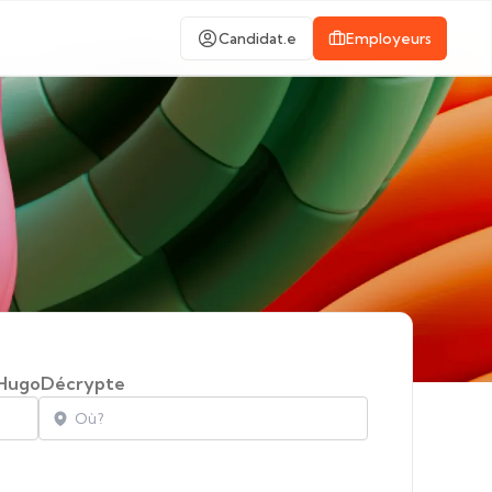
Candidat.e
Employeurs
HugoDécrypte
Localisation