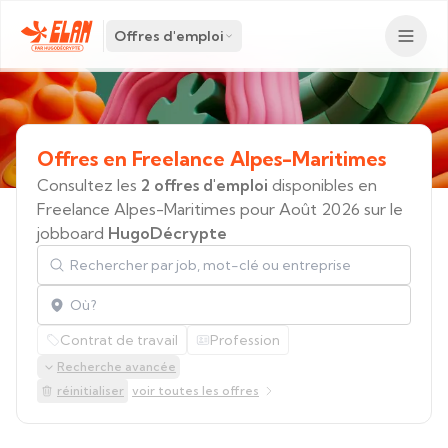
Offres d'emploi
Offres
en
Freelance
Alpes-Maritimes
Consultez les
2 offres d'emploi
disponibles en
Freelance Alpes-Maritimes pour Août 2026 sur le
jobboard
HugoDécrypte
Rechercher par job, mot-clé ou entreprise
Localisation
Contrat de travail
Profession
Recherche avancée
réinitialiser
voir toutes les offres