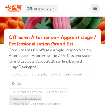
Offres d'emploi
Offres
en
Alternance
-
Apprentissage
/
Professionalisation
Grand
Est
Consultez les
86 offres d'emploi
disponibles en
Alternance - Apprentissage / Professionalisation
Grand Est pour Août 2026 sur le jobboard
HugoDécrypte
Rechercher par job, mot-clé ou entreprise
Localisation
Contrat de travail
Profession
Recherche avancée
réinitialiser
voir toutes les offres