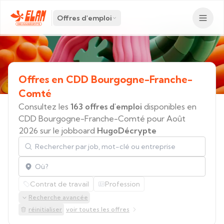
Offres d'emploi
Offres
en
CDD
Bourgogne-Franche-
Comté
Consultez les
163 offres d'emploi
disponibles en
CDD Bourgogne-Franche-Comté pour Août
2026 sur le jobboard
HugoDécrypte
Rechercher par job, mot-clé ou entreprise
Localisation
Contrat de travail
Profession
Recherche avancée
réinitialiser
voir toutes les offres