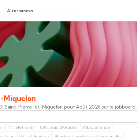
Alternances
t-Miquelon
CDI Saint-Pierre-et-Miquelon pour Août 2026 sur le jobboard
on
Télétravail
Niveau d'études
Expérience
ecteur
Certification
Index d'égalité professionnelle