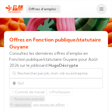
Offres d'emploi
Offres
en
Fonction
publique/statutaire
Guyane
Consultez les dernières offres d'emploi en
Fonction publique/statutaire Guyane pour Août
2026 sur le jobboard
HugoDécrypte
Rechercher par job, mot-clé ou entreprise
Localisation
Contrat de travail
Profession
Recherche avancée
réinitialiser
voir toutes les offres