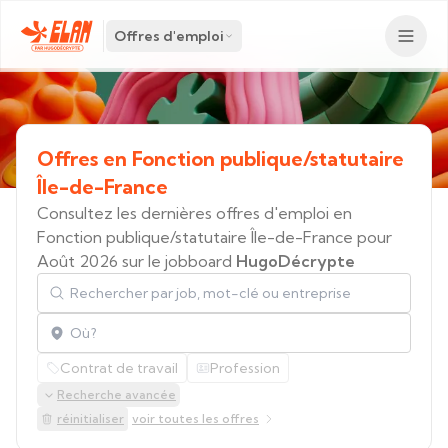
Offres d'emploi
Offres
en
Fonction
publique/statutaire
Île-de-France
Consultez les dernières offres d'emploi en
Fonction publique/statutaire Île-de-France pour
Août 2026 sur le jobboard
HugoDécrypte
Rechercher par job, mot-clé ou entreprise
Localisation
Contrat de travail
Profession
Recherche avancée
réinitialiser
voir toutes les offres