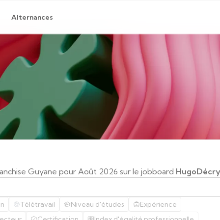
Alternances
Franchise Guyane pour Août 2026 sur le jobboard
HugoDécry
on
Télétravail
Niveau d'études
Expérience
ecteur
Certification
Index d'égalité professionnelle