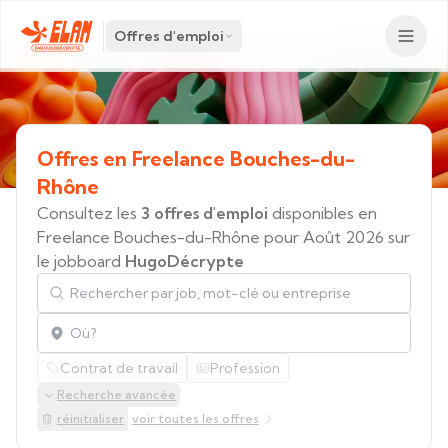
Offres d'emploi
Offres
en
Freelance
Bouches-du-
Rhône
Consultez les
3 offres d'emploi
disponibles en
Freelance Bouches-du-Rhône pour Août 2026 sur
le jobboard
HugoDécrypte
Rechercher par job, mot-clé ou entreprise
Localisation
Contrat de travail
Profession
Recherche avancée
réinitialiser
voir toutes les offres