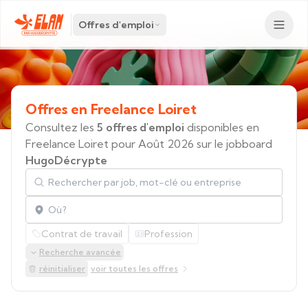
Offres d'emploi
Offres
en
Freelance
Loiret
Consultez les
5 offres d'emploi
disponibles en
Freelance Loiret pour Août 2026 sur le jobboard
HugoDécrypte
Rechercher par job, mot-clé ou entreprise
Localisation
Contrat de travail
Profession
Recherche avancée
réinitialiser
voir toutes les offres