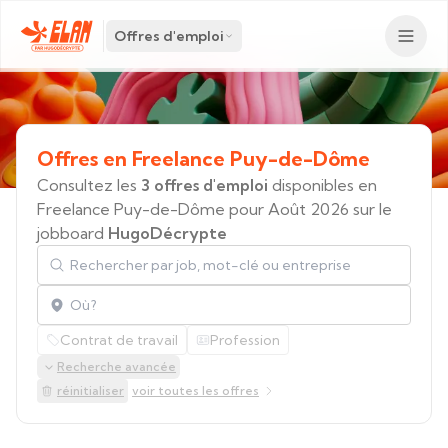
Offres d'emploi
Offres
en
Freelance
Puy-de-Dôme
Consultez les
3 offres d'emploi
disponibles en
Freelance Puy-de-Dôme pour Août 2026 sur le
jobboard
HugoDécrypte
Rechercher par job, mot-clé ou entreprise
Localisation
Contrat de travail
Profession
Recherche avancée
réinitialiser
voir toutes les offres