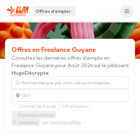
Offres d'emploi
Offres
en
Freelance
Guyane
Consultez les dernières offres d'emploi en
Freelance Guyane pour Août 2026 sur le jobboard
HugoDécrypte
Rechercher par job, mot-clé ou entreprise
Localisation
Contrat de travail
Profession
Recherche avancée
réinitialiser
voir toutes les offres