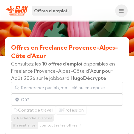
Offres d'emploi
Offres
en
Freelance
Provence-Alpes-
Côte
d'Azur
Consultez les
10 offres d'emploi
disponibles en
Freelance Provence-Alpes-Côte d'Azur pour
Août 2026 sur le jobboard
HugoDécrypte
Rechercher par job, mot-clé ou entreprise
Localisation
Contrat de travail
Profession
Recherche avancée
réinitialiser
voir toutes les offres