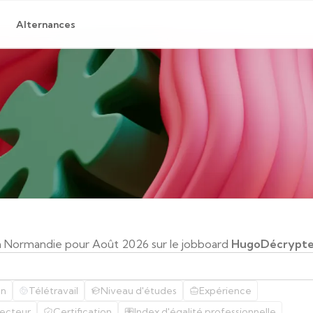
Alternances
n Normandie pour Août 2026 sur le jobboard
HugoDécrypt
on
Télétravail
Niveau d'études
Expérience
ecteur
Certification
Index d'égalité professionnelle