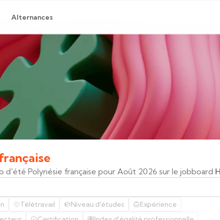
Alternances
française
ob d'été Polynésie française pour Août 2026 sur le jobboard
H
on
Télétravail
Niveau d'études
Expérience
ecteur
Certification
Index d'égalité professionnelle