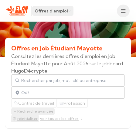
Offres d'emploi
Offres
en
Job
Étudiant
Mayotte
Consultez les dernières offres d'emploi en Job
Étudiant Mayotte pour Août 2026 sur le jobboard
HugoDécrypte
Rechercher par job, mot-clé ou entreprise
Localisation
Contrat de travail
Profession
Recherche avancée
réinitialiser
voir toutes les offres