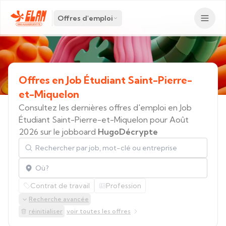
Offres d'emploi
Offres
en
Job
Étudiant
Saint-Pierre-
et-Miquelon
Consultez les dernières offres d'emploi en Job
Étudiant Saint-Pierre-et-Miquelon pour Août
2026 sur le jobboard
HugoDécrypte
Rechercher par job, mot-clé ou entreprise
Localisation
Contrat de travail
Profession
Recherche avancée
réinitialiser
voir toutes les offres