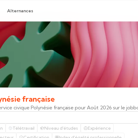
Alternances
ynésie
française
ervice civique Polynésie française pour Août 2026 sur le job
on
Télétravail
Niveau d'études
Expérience
ecteur
Certification
Index d'égalité professionnelle