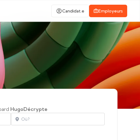
Candidat.e
Employeurs
board
HugoDécrypte
Localisation