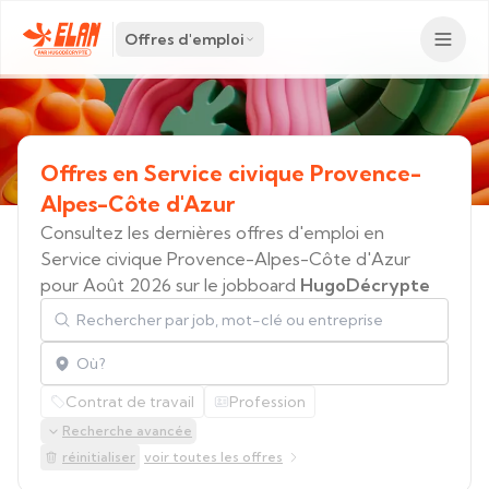
Offres d'emploi
Offres
en
Service
civique
Provence-
Alpes-Côte
d'Azur
Consultez les dernières offres d'emploi en
Service civique Provence-Alpes-Côte d'Azur
pour Août 2026 sur le jobboard
HugoDécrypte
Rechercher par job, mot-clé ou entreprise
Localisation
Contrat de travail
Profession
Recherche avancée
réinitialiser
voir toutes les offres