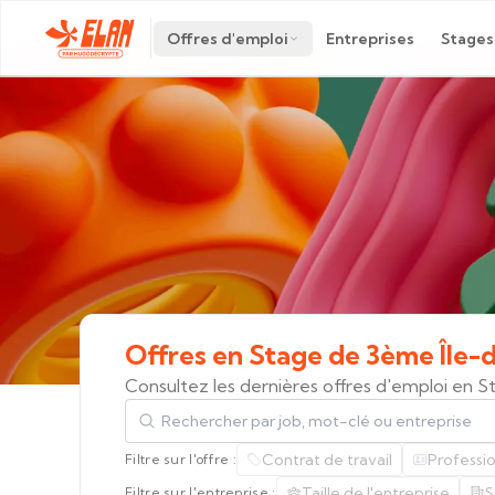
Offres d'emploi
Entreprises
Stages
Offres
en
Stage
de
3ème
Île-
Consultez les dernières offres d'emploi en 
Rechercher par job, mot-clé ou entreprise
Contrat de travail
Professi
Filtre sur l'offre :
Taille de l'entreprise
S
Filtre sur l'entreprise :