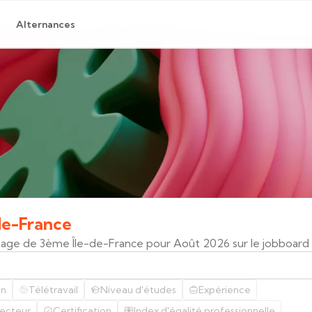
Alternances
de-France
Stage de 3ème Île-de-France pour Août 2026 sur le jobboard
on
Télétravail
Niveau d'études
Expérience
ecteur
Certification
Index d'égalité professionnelle