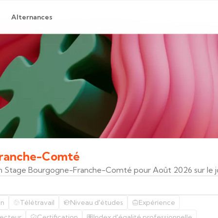
Alternances
ranche-Comté
en Stage Bourgogne-Franche-Comté pour Août 2026 sur le 
on
Télétravail
Niveau d'études
Expérience
ecteur
Certification
Index d'égalité professionnelle