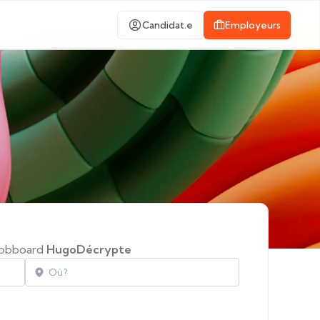
Candidat.e
Employeurs
jobboard
HugoDécrypte
Localisation