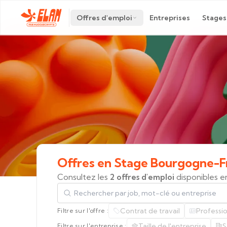
Offres d'emploi
Entreprises
Stages
Offres
en
Stage
Bourgogne-F
Consultez les
2 offres d'emploi
disponibles 
Rechercher par job, mot-clé ou entreprise
Contrat de travail
Professi
Filtre sur l'offre :
Taille de l'entreprise
S
Filtre sur l'entreprise :