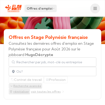
Offres d'emploi
Offres
en
Stage
Polynésie
française
Consultez les dernières offres d'emploi en Stage
Polynésie française pour Août 2026 sur le
jobboard
HugoDécrypte
Rechercher par job, mot-clé ou entreprise
Localisation
Contrat de travail
Profession
Recherche avancée
réinitialiser
voir toutes les offres