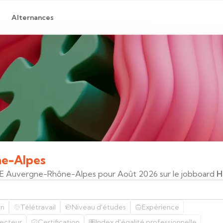
Alternances
e-Alpes
 VIE Auvergne-Rhône-Alpes pour Août 2026 sur le jobboard
H
on
Télétravail
Niveau d'études
Expérience
ecteur
Certification
Index d'égalité professionnelle