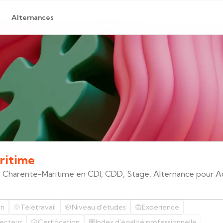
Alternances
ritime
s Charente-Maritime en CDI, CDD, Stage, Alternance pour A
on
Télétravail
Niveau d'études
Expérience
ecteur
Certification
Index d'égalité professionnelle