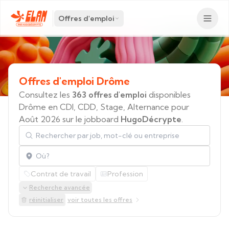
Offres d'emploi
Offres
d'emploi
Drôme
Consultez les
363 offres d'emploi
disponibles
Drôme en CDI, CDD, Stage, Alternance pour
Août 2026 sur le jobboard
HugoDécrypte
.
Rechercher par job, mot-clé ou entreprise
Localisation
Contrat de travail
Profession
Recherche avancée
réinitialiser
voir toutes les offres