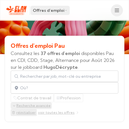
Offres d'emploi
Offres
d'emploi
Pau
Consultez les
37 offres d'emploi
disponibles Pau
en CDI, CDD, Stage, Alternance pour Août 2026
sur le jobboard
HugoDécrypte
.
Rechercher par job, mot-clé ou entreprise
Localisation
Contrat de travail
Profession
Recherche avancée
réinitialiser
voir toutes les offres