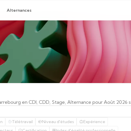
Alternances
arrebourg en CDI, CDD, Stage, Alternance pour Août 2026 s
on
Télétravail
Niveau d'études
Expérience
ecteur
Certification
Index d'égalité professionnelle